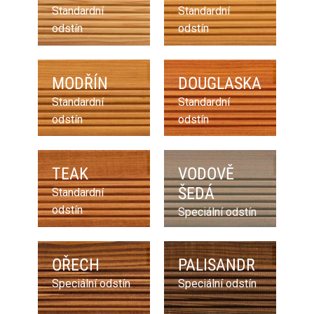
Standardní
Standardní
odstín
odstín
MODŘÍN
DOUGLASKA
Standardní
Standardní
odstín
odstín
TEAK
VODOVĚ
ŠEDÁ
Standardní
odstín
Speciální odstín
OŘECH
PALISANDR
Speciální odstín
Speciální odstín