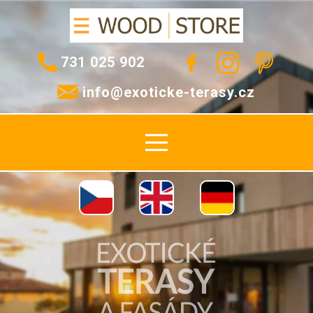
E-SHOP
​731 025 902
TERASOVÁ A FASÁDNÍ
info@exoticke-terasy.cz
PRKNA
PŘÍSLUŠENSTVÍ
MONTÁŽ
CENÍKY
KONTAKTY