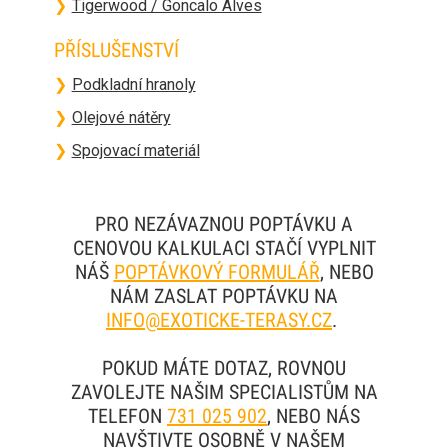
❯
Tigerwood / Goncalo Alves
PŘÍSLUŠENSTVÍ
❯
Podkladní hranoly
❯
Olejové nátěry
❯
Spojovací materiál
PRO NEZÁVAZNOU POPTÁVKU A
CENOVOU KALKULACI STAČÍ VYPLNIT
NÁŠ
POPTÁVKOVÝ FORMULÁŘ
, NEBO
NÁM ZASLAT POPTÁVKU NA
INFO@EXOTICKE-TERASY.CZ
.
POKUD MÁTE DOTAZ, ROVNOU
ZAVOLEJTE NAŠIM SPECIALISTŮM NA
TELEFON
731 025 902
, NEBO NÁS
NAVŠTIVTE OSOBNĚ V NAŠEM