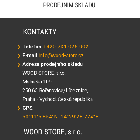
PRODEJNÍM SKLADU.
KONTAKTY
Telefon
:
+420 731 025 902
❯
E-mail
:
info@wood-store.cz
❯
Adresa prodejního skladu
:
❯
WOOD STORE, s.r.o.
Mělnická 109,
250 65 Bořanovice/Líbeznice,
Praha - Východ, Česká republika
GPS
:
❯
50°11'5.854"N, 14°29'28.774"E
WOOD STORE, s.r.o.