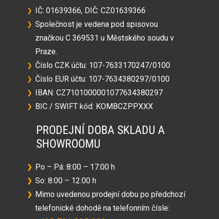
IČ: 01639366, DIČ: CZ01639366
❯
Společnost je vedena pod spisovou
❯
značkou C 369531 u Městského soudu v
Praze.
Číslo CZK účtu: 107-7633170247/0100
❯
Číslo EUR účtu: 107-7634380297/0100
❯
IBAN: CZ7101000001077634380297
❯
BIC / SWIFT kód: KOMBCZPPXXX
❯
PRODEJNÍ DOBA SKLADU A
SHOWROOMU
Po ​– Pá: 8:00 – 17:00 h
❯
So: 8:00 – 12:00 h
❯
Mimo uvedenou prodejní dobu po předchozí
❯
telefonické dohodě na telefonním čísle: