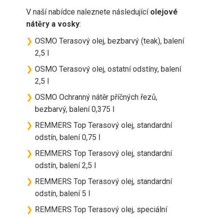
V naší nabídce naleznete následující
olejové
nátěry a vosky
:
❯
OSMO Terasový olej, bezbarvý (teak), balení
2,5 l
❯
OSMO Terasový olej, ostatní odstíny, balení
2,5 l
❯
OSMO Ochranný nátěr příčných řezů,
bezbarvý, balení 0,375 l
❯
REMMERS Top Terasový olej, standardní
odstín, balení 0,75 l
❯
REMMERS Top Terasový olej, standardní
odstín, balení 2,5 l
❯
REMMERS Top Terasový olej, standardní
odstín, balení 5 l
❯
REMMERS Top Terasový olej, speciální