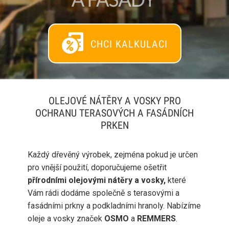
CHCI KALK
ULACI
OLEJOVÉ NÁTĚRY A VOSKY PRO
OCHRANU TERASOVÝCH A FASÁDNÍCH
PRKEN
Každý dřevěný výrobek, zejména pokud je určen
pro vnější použití, doporučujeme ošetřit
přírodními olejovými nátěry a vosky,
které
Vám rádi dodáme společně s terasovými a
fasádními prkny a podkladními hranoly. Nabízíme
oleje a vosky značek
OSMO
a
REMMERS
.