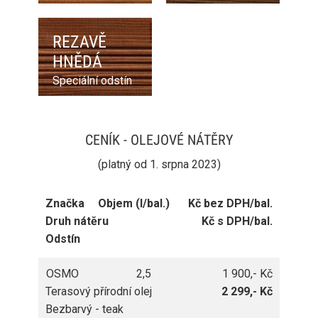
REZAVĚ
HNĚDÁ
Speciální odstín
CENÍK - OLEJOVÉ NÁTĚRY
(platný od 1. srpna 2023)
Značka
Objem (l/bal.)
Kč bez DPH/bal.
Druh nátěru
Kč s DPH/bal.
Odstín
OSMO
2,5
1 900,- Kč
Terasový přírodní olej
2 299,- Kč
Bezbarvý - teak