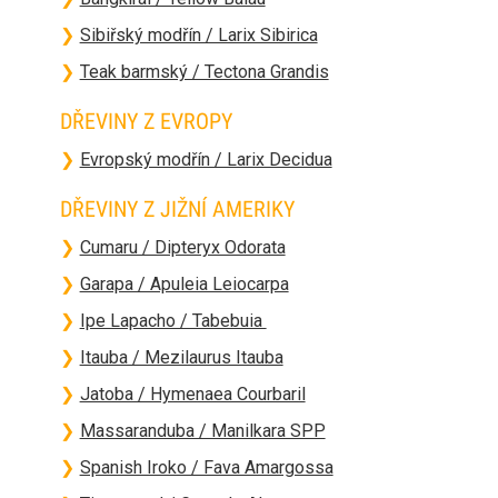
❯
Sibiřský modřín / Larix Sibirica
❯
Teak barmský / Tectona Grandis
DŘEVINY Z EVROPY
❯
Evropský modřín / Larix Decidua
DŘEVINY Z JIŽNÍ AMERIKY
❯
Cumaru / Dipteryx Odorata
❯
Garapa / Apuleia Leiocarpa
❯
Ipe Lapacho / Tabebuia
❯
Itauba / Mezilaurus Itauba
❯
Jatoba / Hymenaea Courbaril
❯
Massaranduba / Manilkara SPP
❯
Spanish Iroko / Fava Amargossa